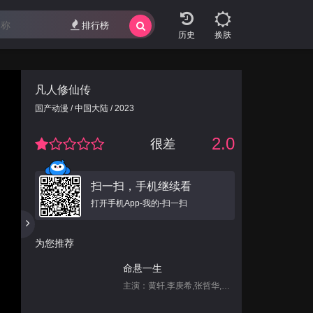
排行榜
换肤
凡人修仙传
国产动漫 / 中国大陆 / 2023
2.0
很差
扫一扫，手机继续看
打开手机App-我的-扫一扫
为您推荐
命悬一生
主演：黄轩,李庚希,张哲华,白宇帆,尹昉,姜珮瑶