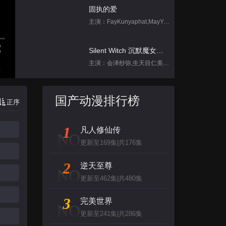
固执的爱
主演：FayKunyaphat,MayYada
Silent Witch 沉默魔女的秘密
主演：会泽纱弥,生天目仁美,诹访部顺一,坂田将吾,中岛良
集
脱口秀和Ta的朋友们 第二季
国产动漫排行榜
正序
主演：李宇春,张绍刚,陈鲁豫,大张伟,罗永
1
凡人修仙传
跳进地理书的旅行2025·甘肃篇
NO
更新至169集|共176集
主演：不齐男团
2
逆天至尊
NO
背后
更新至462集|共480集
主演：张泉灵,郑方一,李晟,倪虹洁,尚雯
3
完美世界
NO
更新至241集|共286集
创：战纪