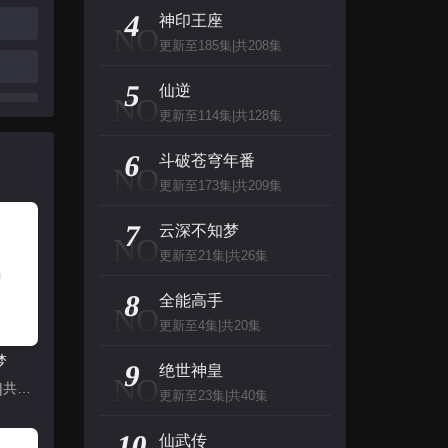
主演：杰夫·布里吉斯,加内特·赫德兰,奥利维亚·王尔德,布鲁斯·巴克林纳,詹姆斯·弗莱
4
神印王座
NO
更新至185集|共208集
名侦探柯南（日语）
5
主演：高山南,山崎和佳奈,神谷明,小山力也,林原惠
仙逆
NO
更新至114集|共128集
看看你有多爱我
6
斗破苍穹年番
NO
主演：杨谨华,林思廷,詹子萱,狄志杰,李宗霖
更新至173集|共209集
惊人的星期六
7
云深不知梦
NO
主演：李民浩,金泰妍,金东炫,表志勋,李俊
更新至21集|共26集
8
全能高手
NO
更新至4集|共20集
梦
9
绝世神皇
NO
更新至21集|共26集
更新至23集|共40集
10
仙武传