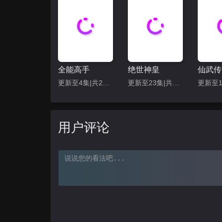
117
118
123
124
129
130
135
136
全能高手
绝世神皇
仙武传
更新至4集|共20集
更新至23集|共40集
141
142
147
148
用户评论
153
154
159
160
165
166