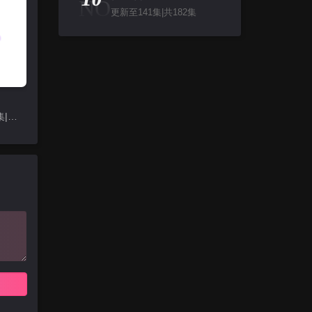
NO
更新至141集|共182集
更新至382集|共442集