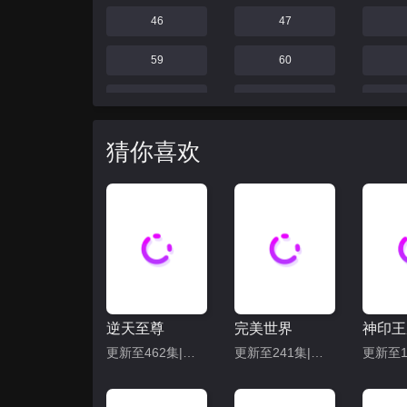
46
47
59
60
69
70
75
76
猜你喜欢
81
82
87
88
93
94
99
100
逆天至尊
完美世界
神印王
105
106
更新至462集|共480集
更新至241集|共286集
111
112