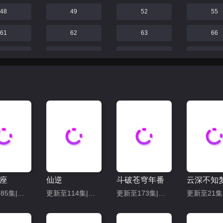
48
49
52
55
61
62
63
66
71
72
73
74
77
78
79
80
83
84
85
86
89
90
91
92
95
96
97
98
101
102
103
104
座
仙逆
斗破苍穹年番
云深不知
107
108
109
110
更新至185集|共208集
更新至114集|共128集
更新至173集|共209集
113
114
115
116