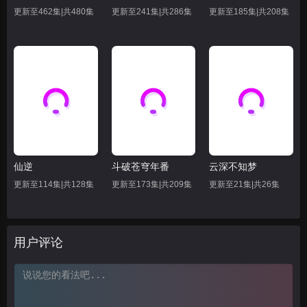
62
63
66
更新至462集|共480集
更新至241集|共286集
更新至185集|共208集
69
70
71
72
73
74
75
76
77
78
79
80
81
82
83
仙逆
斗破苍穹年番
云深不知梦
84
85
86
更新至114集|共128集
更新至173集|共209集
更新至21集|共26集
87
88
89
90
91
92
用户评论
93
94
95
96
97
98