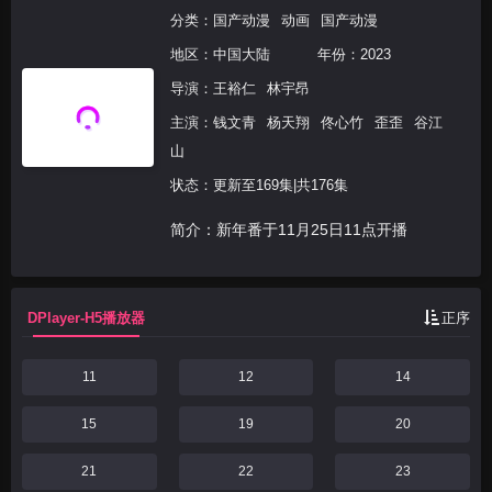
分类：
国产动漫
动画
国产动漫
地区：
中国大陆
年份：
2023
导演：
王裕仁
林宇昂
主演：
钱文青
杨天翔
佟心竹
歪歪
谷江
山
状态：更新至169集|共176集
简介：新年番于11月25日11点开播
DPlayer-H5播放器
正序
11
12
14
15
19
20
21
22
23