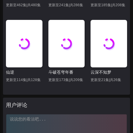
62
63
66
更新至462集|共480集
更新至241集|共286集
更新至185集|共208集
69
70
71
72
73
74
75
76
77
78
79
80
81
82
83
仙逆
斗破苍穹年番
云深不知梦
84
85
86
更新至114集|共128集
更新至173集|共209集
更新至21集|共26集
87
88
89
90
91
92
用户评论
93
94
95
96
97
98