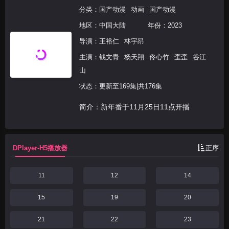
分类：
国产动漫
动画
国产动漫
地区：
中国大陆
年份：
2023
导演：
王裕仁
林宇昂
主演：
钱文青
杨天翔
佟心竹
歪歪
谷江
山
状态：更新至169集|共176集
简介：新年番于11月25日11点开播
DPlayer-H5播放器
正序
11
12
14
15
19
20
21
22
23