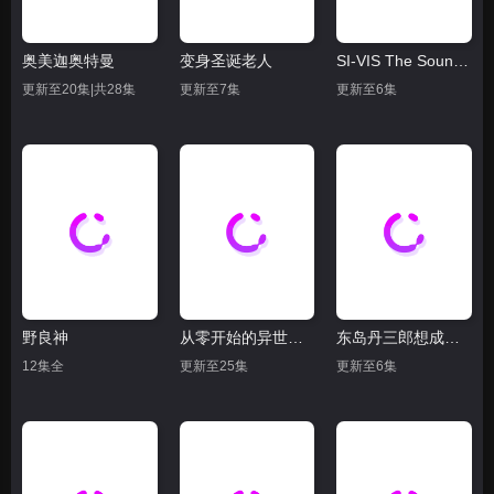
奥美迦奥特曼
变身圣诞老人
SI-VIS The Sound of Heroes
更新至20集|共28集
更新至7集
更新至6集
野良神
从零开始的异世界生活2
东岛丹三郎想成为假面骑士
12集全
更新至25集
更新至6集