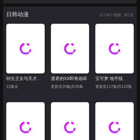
日韩动漫
共
134
个视频 · 第1页
转生王女与天才千金的魔法革命
渡君的XX即将崩坏
宝可梦 地平线
12集全
更新至20集|共26集
更新至117集|共120集