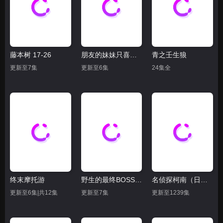
藤本树 17-26
朋友的妹妹只喜欢烦我
青之壬生狼
更新至7集
更新至6集
24集全
终末摩托游
野生的最终BOSS出现了！
名侦探柯南（日语）
更新至6集|共12集
更新至7集
更新至1239集