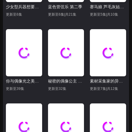
少女型兵器想要成为家人
蓝色管弦乐 第二季
赛马娘 芦毛灰姑娘 Part 2
更新至6集
更新至6集|共21集
更新至5集|共10集
你与偶像光之美少女
秘密的偶像公主 第二季
素材采集家的异世界旅行记
更新至39集
更新至32集
更新至7集|共12集