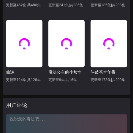
62
63
66
更新至462集|共480集
更新至241集|共286集
更新至185集|共208集
69
70
71
72
73
74
75
76
77
78
79
80
81
82
83
仙逆
魔法公主的小烦恼
斗破苍穹年番
84
85
86
更新至114集|共128集
更新至9集|共16集
更新至173集|共209集
87
88
89
90
91
92
用户评论
93
94
95
96
97
98