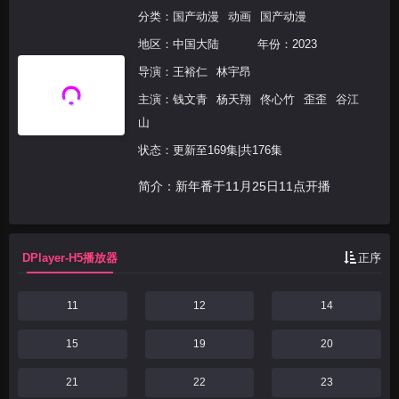
分类：
国产动漫
动画
国产动漫
地区：
中国大陆
年份：
2023
导演：
王裕仁
林宇昂
主演：
钱文青
杨天翔
佟心竹
歪歪
谷江
山
状态：更新至169集|共176集
简介：新年番于11月25日11点开播
DPlayer-H5播放器
正序
11
12
14
15
19
20
21
22
23