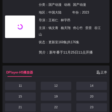
分类：
国产动漫
动画
国产动漫
地区：
中国大陆
年份：
2023
导演：
王裕仁
林宇昂
主演：
钱文青
杨天翔
佟心竹
歪歪
谷江
山
状态：更新至169集|共176集
简介：新年番于11月25日11点开播
DPlayer-H5播放器
正序
11
12
14
15
19
20
21
22
23