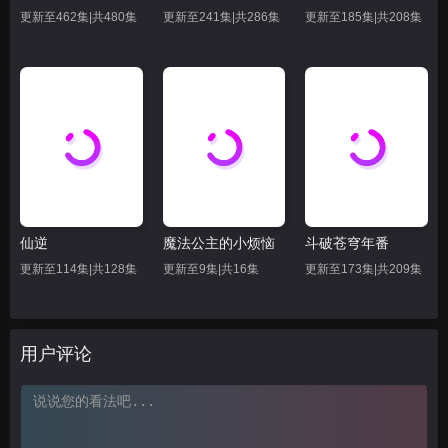
62
63
66
更新至462集|共480集
更新至241集|共286集
更新至185集|共208集
69
70
71
72
73
74
75
76
77
78
79
80
81
82
83
仙逆
魔法公主的小烦恼
斗破苍穹年番
84
85
86
更新至114集|共128集
更新至9集|共16集
更新至173集|共209集
87
88
89
90
91
92
用户评论
93
94
95
96
97
98