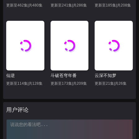
62
63
66
更新至462集|共480集
更新至241集|共286集
更新至185集|共208集
69
70
71
72
73
74
75
76
77
78
79
80
81
82
83
仙逆
斗破苍穹年番
云深不知梦
84
85
86
更新至114集|共128集
更新至173集|共209集
更新至21集|共26集
87
88
89
90
91
92
用户评论
93
94
95
96
97
98