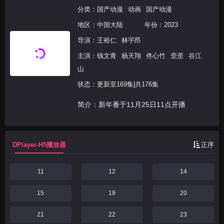
分类：
国产动漫
动画
国产动漫
地区：
中国大陆
年份：
2023
导演：
王裕仁
林宇昂
主演：
钱文青
杨天翔
佟心竹
歪歪
谷江
山
状态：更新至169集|共176集
简介：新年番于11月25日11点开播
DPlayer-H5播放器
正序
11
12
14
15
19
20
21
22
23