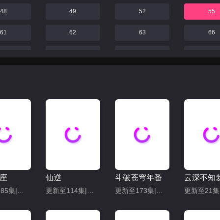
48
49
52
55
61
62
63
66
71
72
73
74
77
78
79
80
83
84
85
86
89
90
91
92
95
96
97
98
101
102
103
104
座
仙逆
斗破苍穹年番
云深不知
107
108
109
110
更新至185集|共208集
更新至114集|共128集
更新至173集|共209集
113
114
115
116