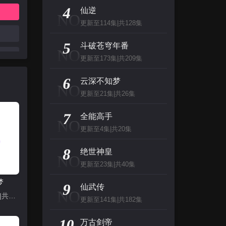
主演：杰夫·布里吉斯,加内特·赫德兰,奥利维亚·王尔德,布鲁斯·巴克林纳,詹姆斯·弗莱
4
仙逆
NO
更新至114集|共128集
名侦探柯南（日语）
5
主演：高山南,山崎和佳奈,神谷明,小山力也,林原惠
斗破苍穹年番
NO
更新至173集|共209集
看看你有多爱我
6
云深不知梦
NO
主演：杨谨华,林思廷,詹子萱,狄志杰,李宗霖
更新至21集|共26集
惊人的星期六
7
全能高手
NO
主演：李民浩,金泰妍,金东炫,表志勋,李俊
更新至4集|共20集
8
绝世神皇
NO
更新至23集|共40集
梦
9
仙武传
NO
更新至21集|共26集
更新至141集|共182集
10
万古剑帝