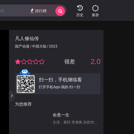
排行榜
换肤
凡人修仙传
国产动漫 / 中国大陆 / 2023
2.0
很差
扫一扫，手机继续看
打开手机App-我的-扫一扫
为您推荐
命悬一生
主演：黄轩,李庚希,张哲华,白宇帆,尹昉,姜珮瑶