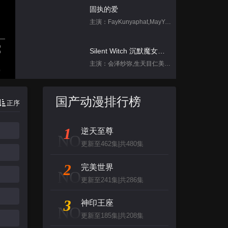
固执的爱
主演：FayKunyaphat,MayYada
Silent Witch 沉默魔女的秘密
主演：会泽纱弥,生天目仁美,诹访部顺一,坂田将吾,中岛良
集
饥饿游戏
国产动漫排行榜
正序
主演：孙协志,王仁甫,许孟哲
1
逆天至尊
跳进地理书的旅行2025·甘肃篇
NO
更新至462集|共480集
主演：不齐男团
2
完美世界
NO
背后
更新至241集|共286集
主演：张泉灵,郑方一,李晟,倪虹洁,尚雯
3
神印王座
NO
更新至185集|共208集
创：战纪