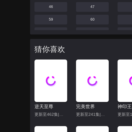
46
47
59
60
69
70
75
76
猜你喜欢
81
82
87
88
93
94
99
100
逆天至尊
完美世界
神印王
105
106
更新至462集|共480集
更新至241集|共286集
111
112