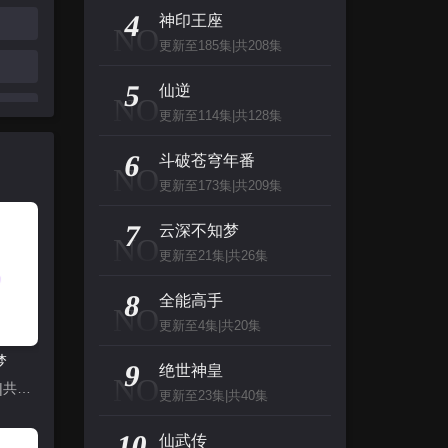
主演：杰夫·布里吉斯,加内特·赫德兰,奥利维亚·王尔德,布鲁斯·巴克林纳,詹姆斯·弗莱
4
神印王座
NO
更新至185集|共208集
名侦探柯南（日语）
5
主演：高山南,山崎和佳奈,神谷明,小山力也,林原惠
仙逆
NO
更新至114集|共128集
看看你有多爱我
6
斗破苍穹年番
NO
主演：杨谨华,林思廷,詹子萱,狄志杰,李宗霖
更新至173集|共209集
惊人的星期六
7
云深不知梦
NO
主演：李民浩,金泰妍,金东炫,表志勋,李俊
更新至21集|共26集
8
全能高手
NO
更新至4集|共20集
梦
9
绝世神皇
NO
更新至21集|共26集
更新至23集|共40集
10
仙武传