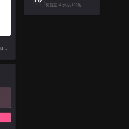
NO
更新至141集|共182集
更新至382集|共442集