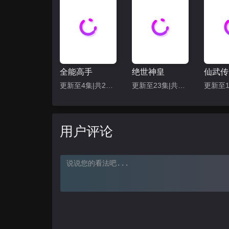
117
118
123
124
129
130
135
136
全能高手
绝世神皇
仙武传
更新至4集|共20集
更新至23集|共40集
141
142
147
148
用户评论
153
154
159
160
165
166