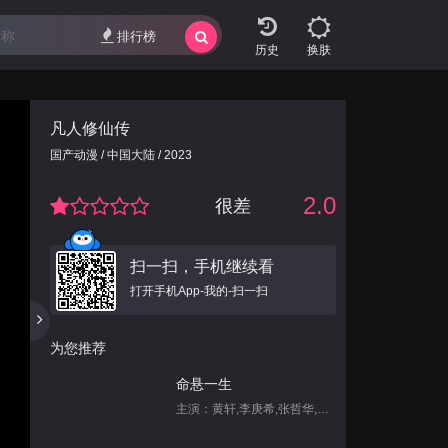
排行榜
换肤
凡人修仙传
国产动漫 / 中国大陆 / 2023
2.0
很差
扫一扫，手机继续看
打开手机App-我的-扫一扫
为您推荐
命悬一生
主演：黄轩,李庚希,张哲华,白宇帆,尹昉,姜珮瑶