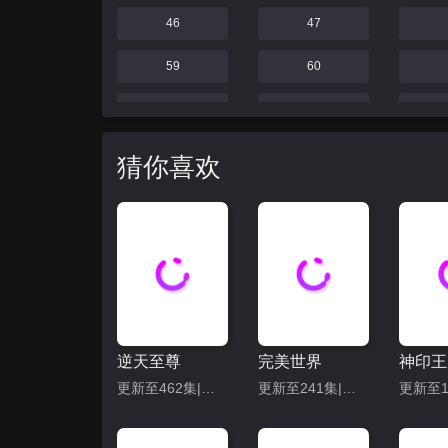
46
47
59
60
69
70
75
76
猜你喜欢
81
82
87
88
93
94
99
100
逆天至尊
完美世界
神印王
105
106
更新至462集|共480集
更新至241集|共286集
111
112