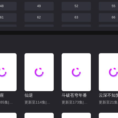
48
49
52
55
61
62
63
66
71
72
73
74
77
78
79
80
83
84
85
86
89
90
91
92
95
96
97
98
101
102
103
104
座
仙逆
斗破苍穹年番
云深不知
107
108
109
110
更新至185集|共208集
更新至114集|共128集
更新至173集|共209集
113
114
115
116