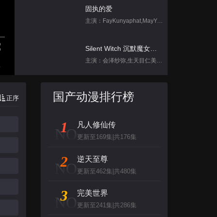
固执的爱
主演：FayKunyaphat,MayYada
Silent Witch 沉默魔女的秘密
主演：会泽纱弥,生天目仁美,诹访部顺一,坂田将吾,中岛良
集
跳进地理书的旅行2025·甘肃篇
国产动漫排行榜
正序
主演：不齐男团
1
凡人修仙传
刀尖舞者
NO
更新至169集|共176集
主演：赵菲,储小蕾
2
逆天至尊
NO
背后
更新至462集|共480集
主演：张泉灵,郑方一,李晟,倪虹洁,尚雯
3
完美世界
NO
更新至241集|共286集
创：战纪