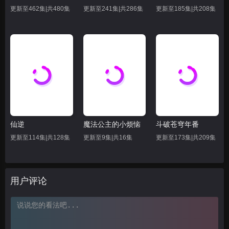
62
63
66
更新至462集|共480集
更新至241集|共286集
更新至185集|共208集
69
70
71
72
73
74
75
76
77
78
79
80
81
82
83
仙逆
魔法公主的小烦恼
斗破苍穹年番
84
85
86
更新至114集|共128集
更新至9集|共16集
更新至173集|共209集
87
88
89
90
91
92
用户评论
93
94
95
96
97
98