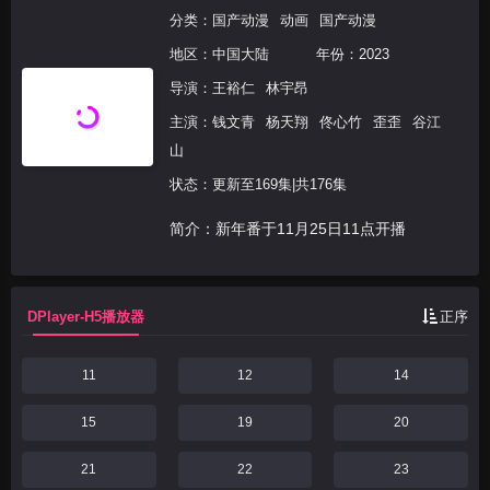
分类：
国产动漫
动画
国产动漫
地区：
中国大陆
年份：
2023
导演：
王裕仁
林宇昂
主演：
钱文青
杨天翔
佟心竹
歪歪
谷江
山
状态：更新至169集|共176集
简介：新年番于11月25日11点开播
DPlayer-H5播放器
正序
11
12
14
15
19
20
21
22
23