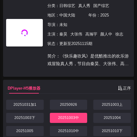
分类：
日韩综艺
真人秀
国产综艺
地区：
中国大陆
年份：
2025
导演：未知
主演：
秦昊
大张伟
高瀚宇
颜人中
徐志
状态：更新至20251115期
简介：《快乐趣吹风》是优酷推出的欢乐游
戏冒险真人秀，节目由秦昊、大张伟、高瀚
宇、颜人中、徐志胜、田嘉瑞组成“高能抽
风团”，展开以“减法挑战”为核心的游戏式旅
行。六位常驻嘉宾组成的“高能抽风团”，时
DPlayer-H5播放器
正序
刻保持着“...
20251031加1
20250926
20251003上
20251003下
20251003中
20251004
20251005
20251010中
20251010下