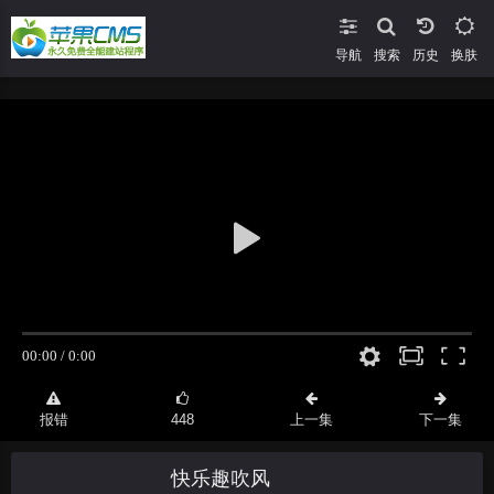
导航
搜索
换肤
报错
448
上一集
下一集
快乐趣吹风