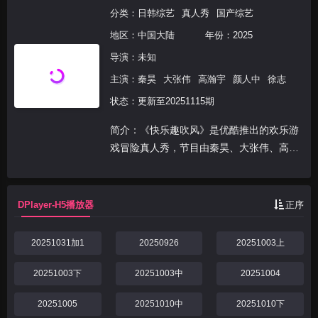
分类：
日韩综艺
真人秀
国产综艺
地区：
中国大陆
年份：
2025
导演：未知
主演：
秦昊
大张伟
高瀚宇
颜人中
徐志
状态：更新至20251115期
简介：《快乐趣吹风》是优酷推出的欢乐游
戏冒险真人秀，节目由秦昊、大张伟、高瀚
宇、颜人中、徐志胜、田嘉瑞组成“高能抽
风团”，展开以“减法挑战”为核心的游戏式旅
行。六位常驻嘉宾组成的“高能抽风团”，时
DPlayer-H5播放器
正序
刻保持着“...
20251031加1
20250926
20251003上
20251003下
20251003中
20251004
20251005
20251010中
20251010下