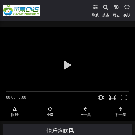
导航
搜索
换肤
报错
448
上一集
下一集
快乐趣吹风