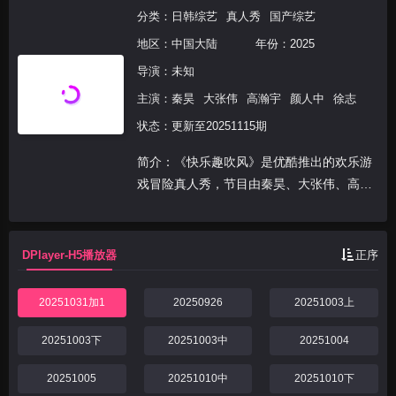
分类：
日韩综艺
真人秀
国产综艺
地区：
中国大陆
年份：
2025
导演：未知
主演：
秦昊
大张伟
高瀚宇
颜人中
徐志
状态：更新至20251115期
简介：《快乐趣吹风》是优酷推出的欢乐游
戏冒险真人秀，节目由秦昊、大张伟、高瀚
宇、颜人中、徐志胜、田嘉瑞组成“高能抽
风团”，展开以“减法挑战”为核心的游戏式旅
行。六位常驻嘉宾组成的“高能抽风团”，时
DPlayer-H5播放器
正序
刻保持着“...
20251031加1
20250926
20251003上
20251003下
20251003中
20251004
20251005
20251010中
20251010下