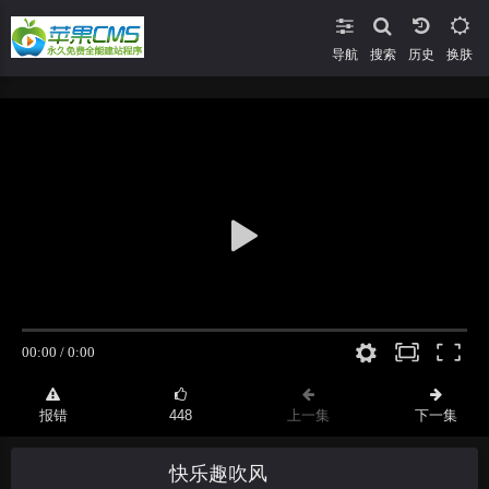
导航
搜索
换肤
报错
448
上一集
下一集
快乐趣吹风