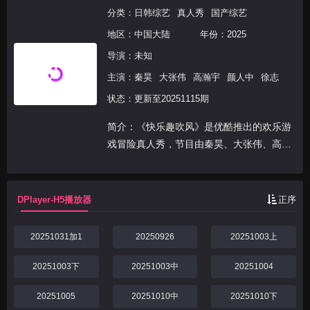
分类：
日韩综艺
真人秀
国产综艺
地区：
中国大陆
年份：
2025
导演：未知
主演：
秦昊
大张伟
高瀚宇
颜人中
徐志
状态：更新至20251115期
简介：《快乐趣吹风》是优酷推出的欢乐游
戏冒险真人秀，节目由秦昊、大张伟、高瀚
宇、颜人中、徐志胜、田嘉瑞组成“高能抽
风团”，展开以“减法挑战”为核心的游戏式旅
行。六位常驻嘉宾组成的“高能抽风团”，时
DPlayer-H5播放器
正序
刻保持着“...
20251031加1
20250926
20251003上
20251003下
20251003中
20251004
20251005
20251010中
20251010下