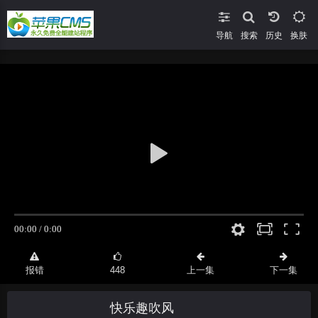
导航
搜索
换肤
报错
448
上一集
下一集
快乐趣吹风