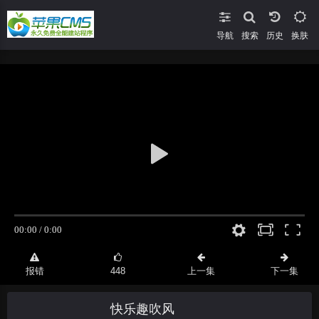
导航
搜索
换肤
报错
448
上一集
下一集
快乐趣吹风