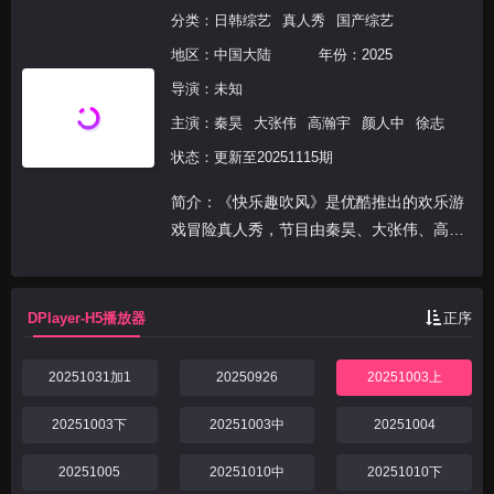
分类：
日韩综艺
真人秀
国产综艺
地区：
中国大陆
年份：
2025
导演：未知
主演：
秦昊
大张伟
高瀚宇
颜人中
徐志
状态：更新至20251115期
简介：《快乐趣吹风》是优酷推出的欢乐游
戏冒险真人秀，节目由秦昊、大张伟、高瀚
宇、颜人中、徐志胜、田嘉瑞组成“高能抽
风团”，展开以“减法挑战”为核心的游戏式旅
行。六位常驻嘉宾组成的“高能抽风团”，时
DPlayer-H5播放器
正序
刻保持着“...
20251031加1
20250926
20251003上
20251003下
20251003中
20251004
20251005
20251010中
20251010下