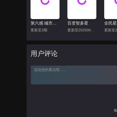
第六感 城市观光2
百变智多星
全民星
更新至3期
更新至202500430期
用户评论
当