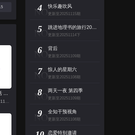
主演：张泉灵,郑方一,李晟,倪虹洁,尚雯
4
快乐趣吹风
15
NO
更新至20251115期
创：战纪
5
主演：杰夫·布里吉斯,加内特·赫德兰,奥利维亚·王尔德,布鲁斯·巴克林纳,詹姆斯·弗莱
跳进地理书的旅行2025·甘肃篇
NO
更新至20251114下
名侦探柯南（日语）
6
背后
NO
主演：高山南,山崎和佳奈,神谷明,小山力也,林原惠
更新至20251109期
看看你有多爱我
7
惊人的星期六
NO
主演：杨谨华,林思廷,詹子萱,狄志杰,李宗霖
更新至20251108期
8
两天一夜 第四季
向往的生活 第八季
NO
更新至20251109期
更新至20251115期
9
全知干预视角
NO
更新至20251108期
10
恋爱特别邀请