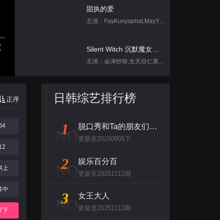
固执的爱
主演：FayKunyaphat,MayYada
Silent Witch 沉默魔女的秘密
主演：会泽纱弥,生天目仁美,诹访部顺一,坂田将吾,中岛良
集
刀尖舞者
日韩综艺排行榜
正序
主演：赵菲,储小蕾
1
04
脱口秀和Ta的朋友们 第二季
天定言情
NO
更新至20250905下
主演：塔维南·阿努固布拉瑟,FrancNaruthPrateeppravameta,吉达蓬·坡提维赫,AcareChompoopuntipTemtanamongkol,卡纳潘·佩泽
12
2
娱乐百分百
NO
24上
跳进地理书的旅行2025·甘肃篇
更新至20251113期
主演：不齐男团
31中
3
女王大人
NO
更新至20251113期
背后
07下