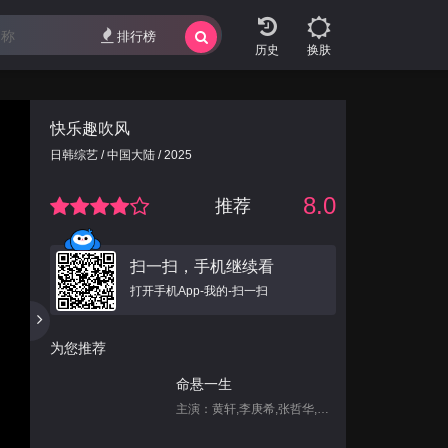
排行榜
换肤
快乐趣吹风
日韩综艺 / 中国大陆 / 2025
8.0
推荐
扫一扫，手机继续看
打开手机App-我的-扫一扫
为您推荐
命悬一生
主演：黄轩,李庚希,张哲华,白宇帆,尹昉,姜珮瑶