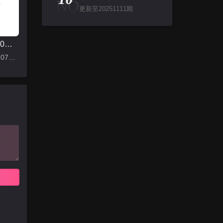
NO
更新至20251111期
怦然心动20岁 第一季
更新至20210707下