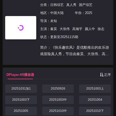
分类：
日韩综艺
真人秀
国产综艺
地区：
中国大陆
年份：
2025
导演：未知
主演：
秦昊
大张伟
高瀚宇
颜人中
徐志
状态：更新至20251115期
简介：《快乐趣吹风》是优酷推出的欢乐游
戏冒险真人秀，节目由秦昊、大张伟、高瀚
宇、颜人中、徐志胜、田嘉瑞组成“高能抽
风团”，展开以“减法挑战”为核心的游戏式旅
行。六位常驻嘉宾组成的“高能抽风团”，时
DPlayer-H5播放器
正序
刻保持着“...
20251031加1
20250926
20251003上
20251003下
20251003中
20251004
20251005
20251010中
20251010下