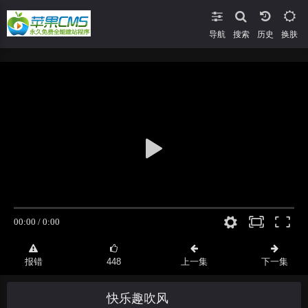
导航
搜索
换肤
报错
448
上一集
下一集
快乐趣吹风