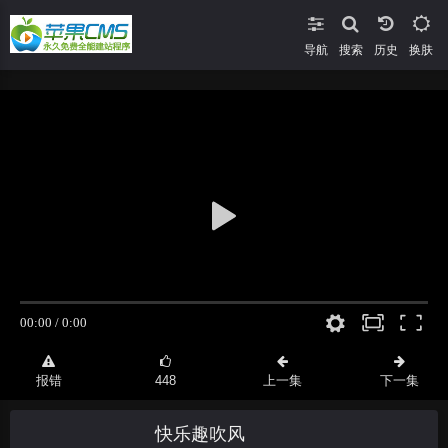
导航
搜索
换肤
报错
448
上一集
下一集
快乐趣吹风