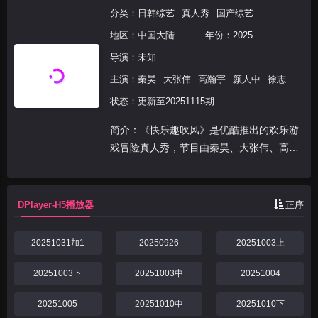
分类：
日韩综艺
真人秀
国产综艺
地区：
中国大陆
年份：
2025
导演：未知
主演：
秦昊
大张伟
高瀚宇
颜人中
徐志
状态：更新至20251115期
简介：《快乐趣吹风》是优酷推出的欢乐游
戏冒险真人秀，节目由秦昊、大张伟、高瀚
宇、颜人中、徐志胜、田嘉瑞组成“高能抽
风团”，展开以“减法挑战”为核心的游戏式旅
行。六位常驻嘉宾组成的“高能抽风团”，时
DPlayer-H5播放器
正序
刻保持着“...
20251031加1
20250926
20251003上
20251003下
20251003中
20251004
20251005
20251010中
20251010下