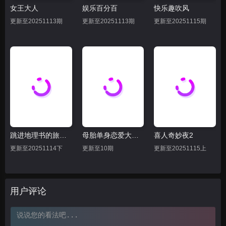
女王大人
娱乐百分百
快乐趣吹风
20250808
20250809
20250811
更新至20251113期
更新至20251113期
更新至20251115期
20250811上
20250811下
20250812
20250814
20250815
20250816
20250818上
20250818下
20250819
20250822
20250823下
20250823上
20250825上
20250825下
20250826
跳进地理书的旅行2025·甘肃篇
母胎单身恋爱大作战
喜人奇妙夜2
20250829下
20250829上
20250830
更新至20251114下
更新至10期
更新至20251115上
20250901上
20250901下
20250902
20250905上
20250905下
用户评论