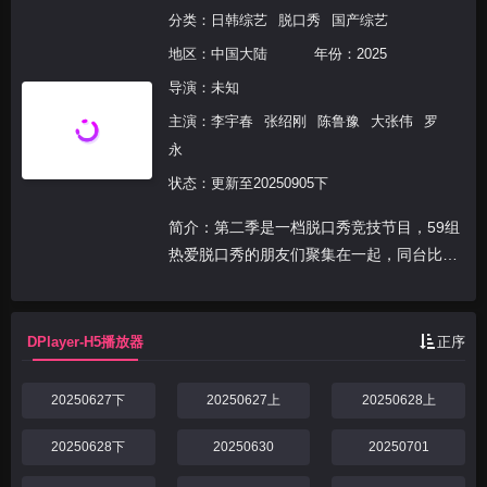
分类：
日韩综艺
脱口秀
国产综艺
地区：
中国大陆
年份：
2025
导演：未知
主演：
李宇春
张绍刚
陈鲁豫
大张伟
罗
永
状态：更新至20250905下
简介：第二季是一档脱口秀竞技节目，59组
热爱脱口秀的朋友们聚集在一起，同台比
拼。他们用幽默段子化解现实难题，用笑声
应对生活挑战，用自己的真实人生经历作为
鲜活样本，让观众们找到生活参照，获得力
DPlayer-H5播放器
正序
量和启发大笑前行...
20250627下
20250627上
20250628上
20250628下
20250630
20250701