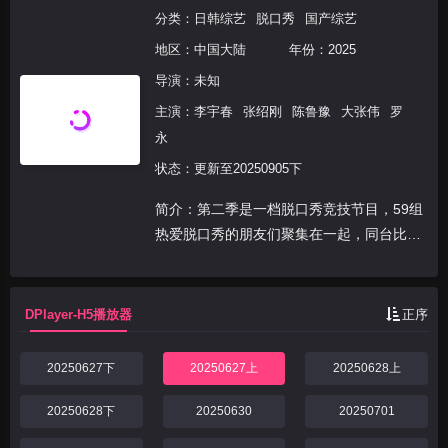
分类：
日韩综艺
脱口秀
国产综艺
地区：
中国大陆
年份：
2025
导演：未知
主演：
李宇春
张绍刚
陈鲁豫
大张伟
罗
永
状态：更新至20250905下
简介：第二季是一档脱口秀竞技节目，59组
热爱脱口秀的朋友们聚集在一起，同台比
拼。他们用幽默段子化解现实难题，用笑声
应对生活挑战，用自己的真实人生经历作为
鲜活样本，让观众们找到生活参照，获得力
DPlayer-H5播放器
正序
量和启发大笑前行...
20250627下
20250627上
20250628上
20250628下
20250630
20250701