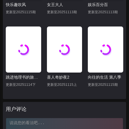
快乐趣吹风
女王大人
娱乐百分百
20250808
20250809
20250811
更新至20251115期
更新至20251113期
更新至20251113期
20250811上
20250811下
20250812
20250814
20250815
20250816
20250818上
20250818下
20250819
20250822
20250823下
20250823上
20250825上
20250825下
20250826
跳进地理书的旅行2025·甘肃篇
喜人奇妙夜2
向往的生活 第八季
20250829下
20250829上
20250830
更新至20251114下
更新至20251115上
更新至20251115期
20250901上
20250901下
20250902
20250905上
20250905下
用户评论