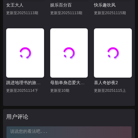
女王大人
娱乐百分百
快乐趣吹风
20250808
20250809
20250811
更新至20251113期
更新至20251113期
更新至20251115期
20250811上
20250811下
20250812
20250814
20250815
20250816
20250818上
20250818下
20250819
20250822
20250823下
20250823上
20250825上
20250825下
20250826
跳进地理书的旅行2025·甘肃篇
母胎单身恋爱大作战
喜人奇妙夜2
20250829下
20250829上
20250830
更新至20251114下
更新至10期
更新至20251115上
20250901上
20250901下
20250902
20250905上
20250905下
用户评论