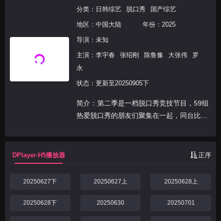
分类：
日韩综艺
脱口秀
国产综艺
地区：
中国大陆
年份：
2025
导演：未知
主演：
李宇春
张绍刚
陈鲁豫
大张伟
罗
永
状态：更新至20250905下
简介：第二季是一档脱口秀竞技节目，59组
热爱脱口秀的朋友们聚集在一起，同台比
拼。他们用幽默段子化解现实难题，用笑声
应对生活挑战，用自己的真实人生经历作为
鲜活样本，让观众们找到生活参照，获得力
DPlayer-H5播放器
正序
量和启发大笑前行...
20250627下
20250627上
20250628上
20250628下
20250630
20250701