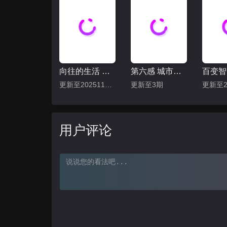
向往的生活 第八季
第六感 城市观光2
百变智
更新至20251115期
更新至3期
用户评论