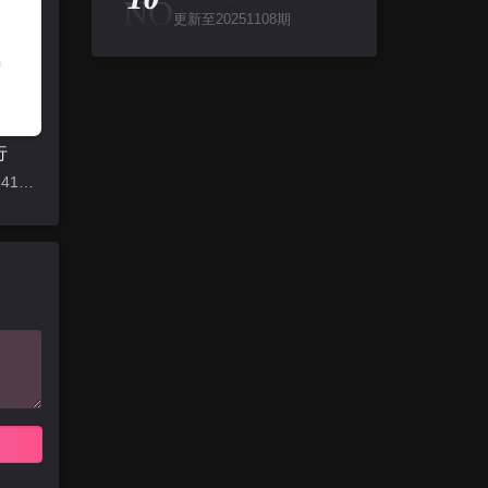
NO
更新至20251108期
行
更新至202241225期