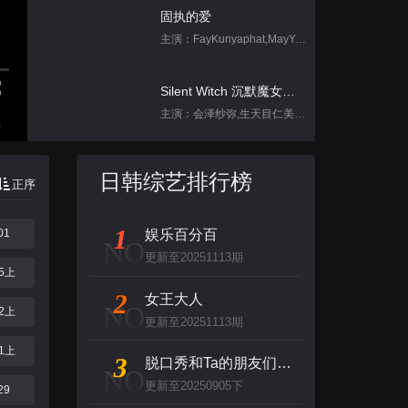
固执的爱
主演：FayKunyaphat,MayYada
Silent Witch 沉默魔女的秘密
主演：会泽纱弥,生天目仁美,诹访部顺一,坂田将吾,中岛良
集
跳进地理书的旅行2025·甘肃篇
日韩综艺排行榜
正序
主演：不齐男团
1
01
娱乐百分百
背后
NO
更新至20251113期
主演：张泉灵,郑方一,李晟,倪虹洁,尚雯
05上
2
女王大人
NO
12上
创：战纪
更新至20251113期
主演：杰夫·布里吉斯,加内特·赫德兰,奥利维亚·王尔德,布鲁斯·巴克林纳,詹姆斯·弗莱
21上
3
脱口秀和Ta的朋友们 第二季
NO
更新至20250905下
名侦探柯南（日语）
29