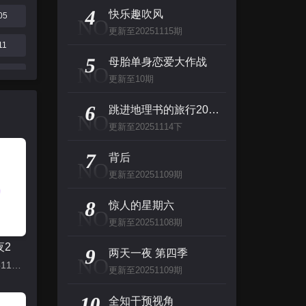
主演：高山南,山崎和佳奈,神谷明,小山力也,林原惠
4
快乐趣吹风
05
NO
更新至20251115期
看看你有多爱我
11
5
主演：杨谨华,林思廷,詹子萱,狄志杰,李宗霖
母胎单身恋爱大作战
NO
16
更新至10期
惊人的星期六
23上
6
跳进地理书的旅行2025·甘肃篇
NO
主演：李民浩,金泰妍,金东炫,表志勋,李俊
更新至20251114下
30
百变的七仓同学
7
背后
NO
主演：早见沙织,冈本信彦
更新至20251109期
8
惊人的星期六
NO
更新至20251108期
夜2
9
两天一夜 第四季
NO
更新至20251115上
更新至20251109期
10
全知干预视角