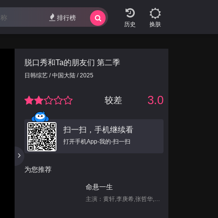
排行榜
换肤
脱口秀和Ta的朋友们 第二季
日韩综艺 / 中国大陆 / 2025
3.0
较差
扫一扫，手机继续看
打开手机App-我的-扫一扫
为您推荐
命悬一生
主演：黄轩,李庚希,张哲华,白宇帆,尹昉,姜珮瑶