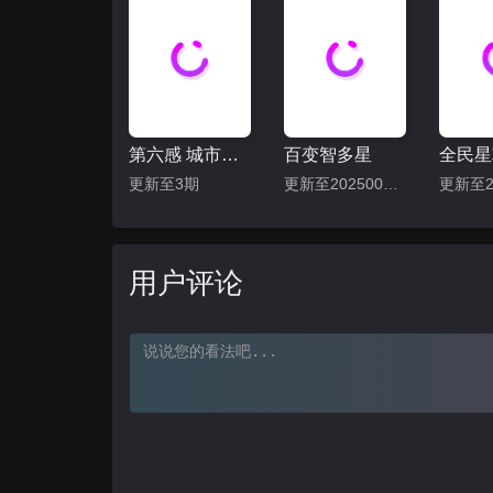
第六感 城市观光2
百变智多星
全民星
更新至3期
更新至202500430期
用户评论