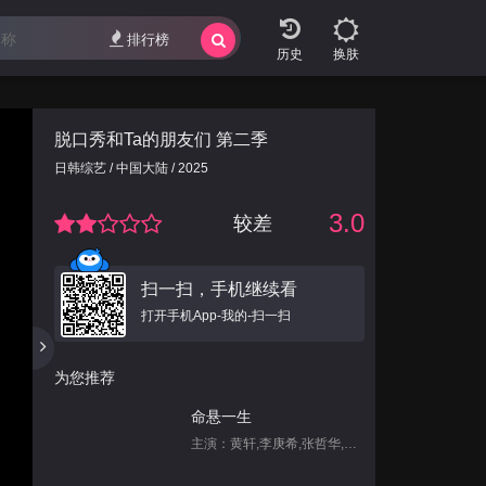
排行榜
换肤
脱口秀和Ta的朋友们 第二季
日韩综艺 / 中国大陆 / 2025
3.0
较差
扫一扫，手机继续看
打开手机App-我的-扫一扫
为您推荐
命悬一生
主演：黄轩,李庚希,张哲华,白宇帆,尹昉,姜珮瑶