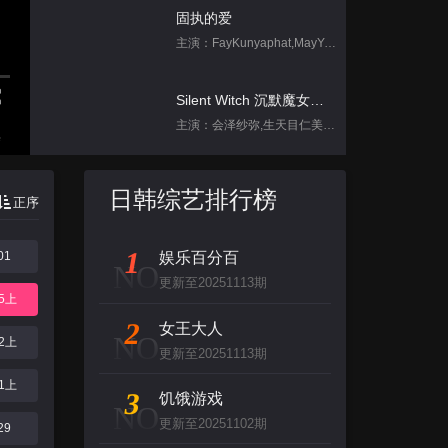
固执的爱
主演：FayKunyaphat,MayYada
Silent Witch 沉默魔女的秘密
主演：会泽纱弥,生天目仁美,诹访部顺一,坂田将吾,中岛良
集
饥饿游戏
日韩综艺排行榜
正序
主演：孙协志,王仁甫,许孟哲
1
01
娱乐百分百
跳进地理书的旅行2025·甘肃篇
NO
更新至20251113期
主演：不齐男团
05上
2
女王大人
NO
12上
背后
更新至20251113期
主演：张泉灵,郑方一,李晟,倪虹洁,尚雯
21上
3
饥饿游戏
NO
更新至20251102期
创：战纪
29