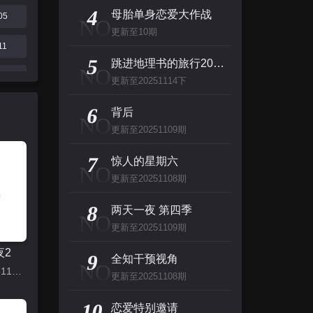
主演：杰夫·布里吉斯,加内特·赫德兰,奥利维亚·王尔德,布鲁斯·巴克林纳,詹姆斯·弗莱
4
母胎单身恋爱大作战
05
NO
更新至10期
名侦探柯南（日语）
11
5
主演：高山南,山崎和佳奈,神谷明,小山力也,林原惠
跳进地理书的旅行2025·甘肃篇
NO
16
更新至20251114下
看看你有多爱我
23上
6
背后
NO
主演：杨谨华,林思廷,詹子萱,狄志杰,李宗霖
更新至20251109期
30
惊人的星期六
7
惊人的星期六
NO
主演：李民浩,金泰妍,金东炫,表志勋,李俊
更新至20251108期
8
两天一夜 第四季
NO
更新至20251109期
夜2
9
全知干预视角
NO
更新至20251115上
更新至20251108期
10
恋爱特别邀请