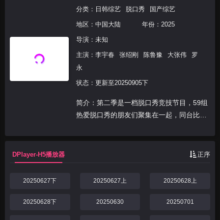
分类：
日韩综艺
脱口秀
国产综艺
地区：
中国大陆
年份：
2025
导演：未知
主演：
李宇春
张绍刚
陈鲁豫
大张伟
罗
永
状态：更新至20250905下
简介：第二季是一档脱口秀竞技节目，59组
热爱脱口秀的朋友们聚集在一起，同台比
拼。他们用幽默段子化解现实难题，用笑声
应对生活挑战，用自己的真实人生经历作为
鲜活样本，让观众们找到生活参照，获得力
DPlayer-H5播放器
正序
量和启发大笑前行...
20250627下
20250627上
20250628上
20250628下
20250630
20250701