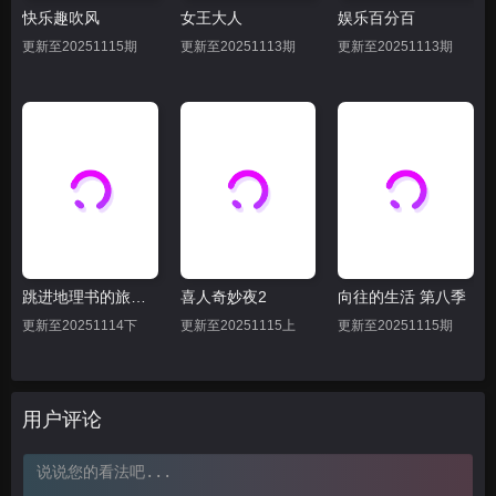
快乐趣吹风
女王大人
娱乐百分百
20250808
20250809
20250811
更新至20251115期
更新至20251113期
更新至20251113期
20250811上
20250811下
20250812
20250814
20250815
20250816
20250818上
20250818下
20250819
20250822
20250823下
20250823上
20250825上
20250825下
20250826
跳进地理书的旅行2025·甘肃篇
喜人奇妙夜2
向往的生活 第八季
20250829下
20250829上
20250830
更新至20251114下
更新至20251115上
更新至20251115期
20250901上
20250901下
20250902
20250905上
20250905下
用户评论