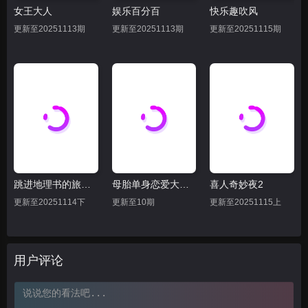
女王大人
娱乐百分百
快乐趣吹风
20250808
20250809
20250811
更新至20251113期
更新至20251113期
更新至20251115期
20250811上
20250811下
20250812
20250814
20250815
20250816
20250818上
20250818下
20250819
20250822
20250823下
20250823上
20250825上
20250825下
20250826
跳进地理书的旅行2025·甘肃篇
母胎单身恋爱大作战
喜人奇妙夜2
20250829下
20250829上
20250830
更新至20251114下
更新至10期
更新至20251115上
20250901上
20250901下
20250902
20250905上
20250905下
用户评论