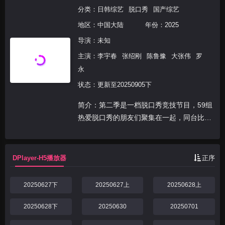
分类：
日韩综艺
脱口秀
国产综艺
地区：
中国大陆
年份：
2025
导演：未知
主演：
李宇春
张绍刚
陈鲁豫
大张伟
罗
永
状态：更新至20250905下
简介：第二季是一档脱口秀竞技节目，59组
热爱脱口秀的朋友们聚集在一起，同台比
拼。他们用幽默段子化解现实难题，用笑声
应对生活挑战，用自己的真实人生经历作为
鲜活样本，让观众们找到生活参照，获得力
DPlayer-H5播放器
正序
量和启发大笑前行...
20250627下
20250627上
20250628上
20250628下
20250630
20250701