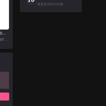
NO
更新至20251111期
怦然心动20岁 第一季
更新至20210707下