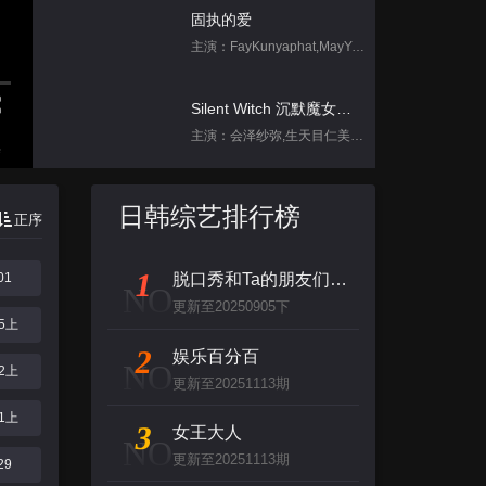
固执的爱
主演：FayKunyaphat,MayYada
Silent Witch 沉默魔女的秘密
主演：会泽纱弥,生天目仁美,诹访部顺一,坂田将吾,中岛良
集
刀尖舞者
日韩综艺排行榜
正序
主演：赵菲,储小蕾
1
01
脱口秀和Ta的朋友们 第二季
天定言情
NO
更新至20250905下
主演：塔维南·阿努固布拉瑟,FrancNaruthPrateeppravameta,吉达蓬·坡提维赫,AcareChompoopuntipTemtanamongkol,卡纳潘·佩泽
05上
2
娱乐百分百
NO
12上
跳进地理书的旅行2025·甘肃篇
更新至20251113期
主演：不齐男团
21上
3
女王大人
NO
更新至20251113期
背后
29