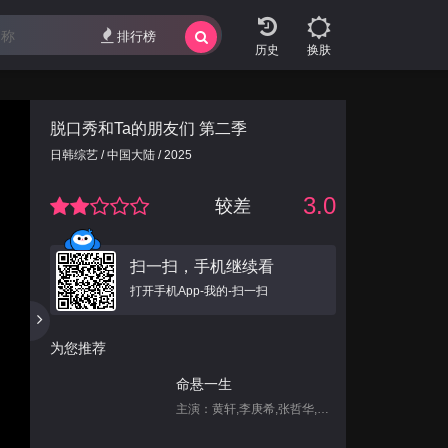
排行榜
换肤
脱口秀和Ta的朋友们 第二季
日韩综艺 / 中国大陆 / 2025
3.0
较差
扫一扫，手机继续看
打开手机App-我的-扫一扫
为您推荐
命悬一生
主演：黄轩,李庚希,张哲华,白宇帆,尹昉,姜珮瑶