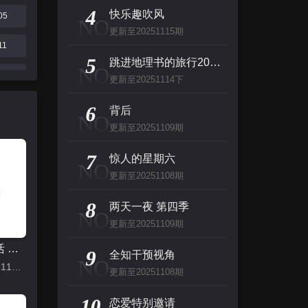
主演：张泉灵,郑方一,李晟,倪虹洁,尚雯
4
快乐趣吹风
05
NO
更新至20251115期
创：战纪
11
5
主演：杰夫·布里吉斯,加内特·赫德兰,奥利维亚·王尔德,布鲁斯·巴克林纳,詹姆斯·弗莱
跳进地理书的旅行2025·甘肃篇
NO
16
更新至20251114下
名侦探柯南（日语）
23上
6
背后
NO
主演：高山南,山崎和佳奈,神谷明,小山力也,林原惠
更新至20251109期
30
看看你有多爱我
7
惊人的星期六
NO
主演：杨谨华,林思廷,詹子萱,狄志杰,李宗霖
更新至20251108期
8
两天一夜 第四季
NO
更新至20251109期
向往的生活 第八季
9
全知干预视角
NO
更新至20251115期
更新至20251108期
10
恋爱特别邀请