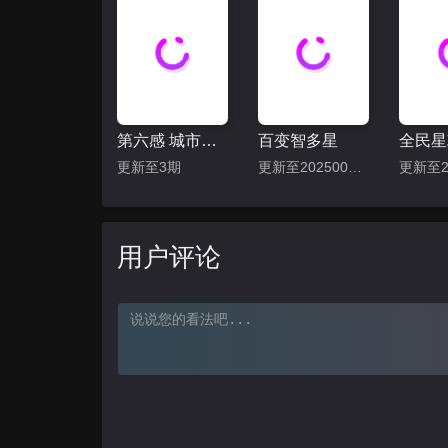
第六感 城市观光2
百变智多星
全民星
更新至3期
更新至202500430期
用户评论