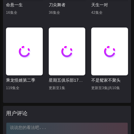
命悬一生
刀尖舞者
天生一对
16集全
36集全
42集全
乘龙怪婿第二季
星期五俱乐部17：善良赢得人心
不是鸳家不聚头
119集全
更新至1集
更新至3集|共10集
用户评论