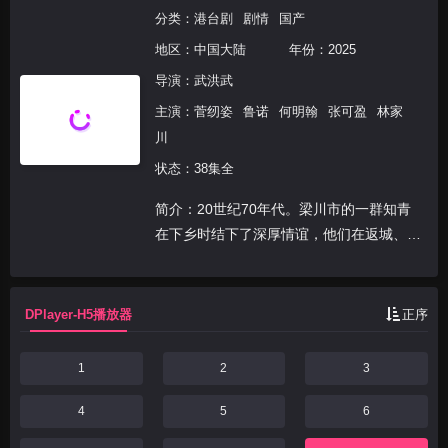
分类：
港台剧
剧情
国产
地区：
中国大陆
年份：
2025
导演：
武洪武
主演：
菅纫姿
鲁诺
何明翰
张可盈
林家
川
状态：38集全
简介：20世纪70年代。梁川市的一群知青
在下乡时结下了深厚情谊，他们在返城、高
考、改革开放等一系列大潮中奋勇拼搏，走
出了不同的人生轨迹。主角俞乐山、盛雪竹
通过努力奋斗，克服重重困难，最终实现人
DPlayer-H5播放器
正序
生理想。
1
2
3
4
5
6