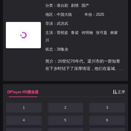
分类：
港台剧
剧情
国产
地区：
中国大陆
年份：
2025
导演：
武洪武
主演：
菅纫姿
鲁诺
何明翰
张可盈
林家
川
状态：38集全
简介：20世纪70年代。梁川市的一群知青
在下乡时结下了深厚情谊，他们在返城、高
考、改革开放等一系列大潮中奋勇拼搏，走
出了不同的人生轨迹。主角俞乐山、盛雪竹
通过努力奋斗，克服重重困难，最终实现人
DPlayer-H5播放器
正序
生理想。
1
2
3
4
5
6