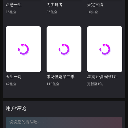
命悬一生
刀尖舞者
天定言情
16集全
36集全
10集全
天生一对
乘龙怪婿第二季
星期五俱乐部17：善良赢得人心
42集全
119集全
更新至1集
用户评论