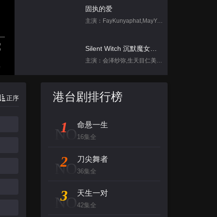
固执的爱
主演：FayKunyaphat,MayYada
Silent Witch 沉默魔女的秘密
主演：会泽纱弥,生天目仁美,诹访部顺一,坂田将吾,中岛良
集
跳进地理书的旅行2025·甘肃篇
港台剧排行榜
正序
主演：不齐男团
1
命悬一生
背后
NO
16集全
主演：张泉灵,郑方一,李晟,倪虹洁,尚雯
2
刀尖舞者
NO
创：战纪
36集全
主演：杰夫·布里吉斯,加内特·赫德兰,奥利维亚·王尔德,布鲁斯·巴克林纳,詹姆斯·弗莱
3
天生一对
NO
42集全
名侦探柯南（日语）