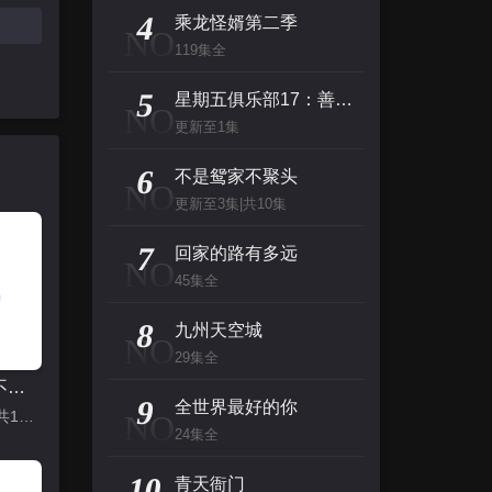
主演：高山南,山崎和佳奈,神谷明,小山力也,林原惠
4
乘龙怪婿第二季
NO
119集全
看看你有多爱我
5
主演：杨谨华,林思廷,詹子萱,狄志杰,李宗霖
星期五俱乐部17：善良赢得人心
NO
更新至1集
惊人的星期六
6
不是鸳家不聚头
NO
主演：李民浩,金泰妍,金东炫,表志勋,李俊
更新至3集|共10集
百变的七仓同学
7
回家的路有多远
NO
主演：早见沙织,冈本信彦
45集全
8
九州天空城
NO
29集全
不是鸳家不聚头
9
全世界最好的你
更新至3集|共10集
NO
24集全
10
青天衙门