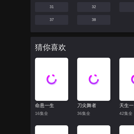
31
32
37
38
猜你喜欢
命悬一生
刀尖舞者
天生一
16集全
36集全
42集全