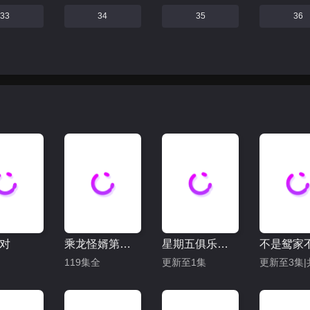
33
34
35
36
对
乘龙怪婿第二季
星期五俱乐部17：善良赢得人心
119集全
更新至1集