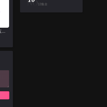
NO
13集全
钻石王老五的艰难爱情