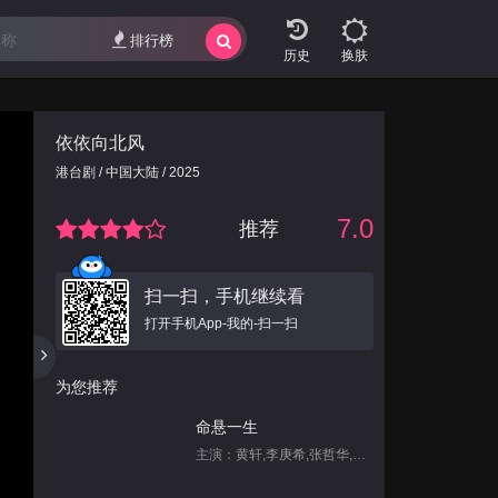
排行榜
换肤
依依向北风
港台剧 / 中国大陆 / 2025
7.0
推荐
扫一扫，手机继续看
打开手机App-我的-扫一扫
为您推荐
命悬一生
主演：黄轩,李庚希,张哲华,白宇帆,尹昉,姜珮瑶