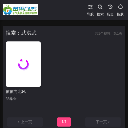
导航
搜索
换肤
搜索：武洪武
共
1
个视频 · 第1页
依依向北风
38集全
上一页
1/1
下一页