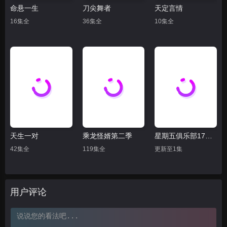
命悬一生
刀尖舞者
天定言情
16集全
36集全
10集全
天生一对
乘龙怪婿第二季
星期五俱乐部17：善良赢得人心
42集全
119集全
更新至1集
用户评论