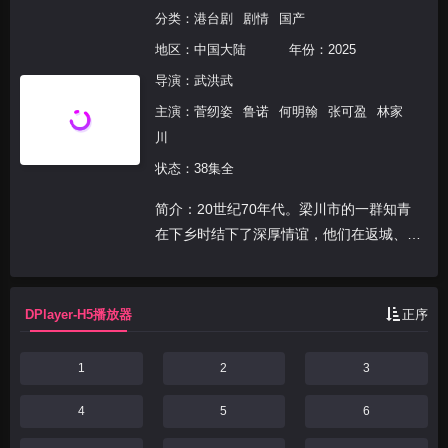
分类：
港台剧
剧情
国产
地区：
中国大陆
年份：
2025
导演：
武洪武
主演：
菅纫姿
鲁诺
何明翰
张可盈
林家
川
状态：38集全
简介：20世纪70年代。梁川市的一群知青
在下乡时结下了深厚情谊，他们在返城、高
考、改革开放等一系列大潮中奋勇拼搏，走
出了不同的人生轨迹。主角俞乐山、盛雪竹
通过努力奋斗，克服重重困难，最终实现人
DPlayer-H5播放器
正序
生理想。
1
2
3
4
5
6