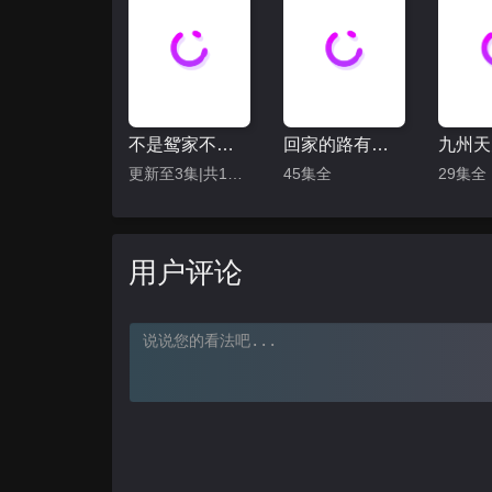
不是鸳家不聚头
回家的路有多远
九州天
更新至3集|共10集
45集全
29集全
用户评论