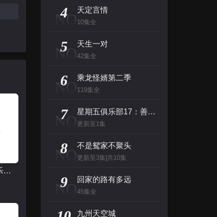
主演：张泉灵,郑方一,李晟,倪虹洁,尚雯
4
天定言情
NO
10集全
创：战纪
5
主演：杰夫·布里吉斯,加内特·赫德兰,奥利维亚·王尔德,布鲁斯·巴克林纳,詹姆斯·弗莱
天生一对
NO
42集全
名侦探柯南（日语）
6
乘龙怪婿第二季
NO
主演：高山南,山崎和佳奈,神谷明,小山力也,林原惠
119集全
看看你有多爱我
7
星期五俱乐部17：善良赢得人心
NO
主演：杨谨华,林思廷,詹子萱,狄志杰,李宗霖
更新至1集
8
不是鸳家不聚头
NO
更新至3集|共10集
星期五俱乐部17：善良赢得人心
9
回家的路有多远
NO
45集全
10
九州天空城