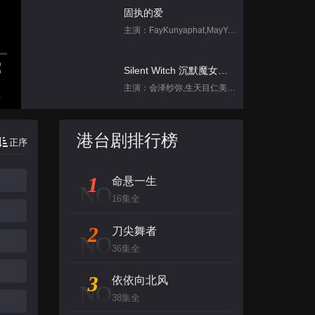
固执的爱
主演：FayKunyaphat,MayYada
Silent Witch 沉默魔女的秘密
主演：会泽纱弥,生天目仁美,诹访部顺一,坂田将吾,中岛良
集
刀尖舞者
港台剧排行榜
正序
主演：赵菲,储小蕾
1
命悬一生
天定言情
NO
16集全
主演：塔维南·阿努固布拉瑟,FrancNaruthPrateeppravameta,吉达蓬·坡提维赫,AcareChompoopuntipTemtanamongkol,卡纳潘·佩泽
2
刀尖舞者
NO
跳进地理书的旅行2025·甘肃篇
36集全
主演：不齐男团
3
依依向北风
NO
38集全
背后