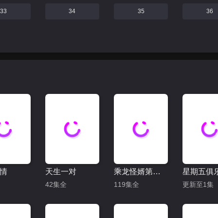
33
34
35
36
情
天生一对
乘龙怪婿第二季
42集全
119集全
更新至1集