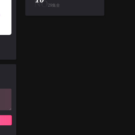
NO
29集全
2