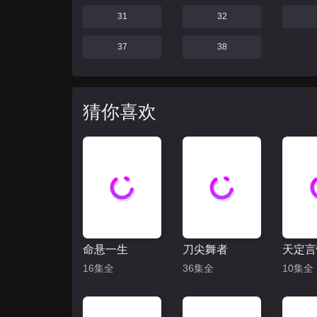
31
32
37
38
猜你喜欢
命悬一生
刀尖舞者
天定言
16集全
36集全
10集全