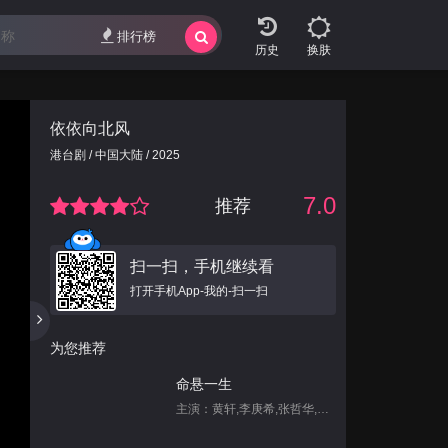
排行榜
换肤
依依向北风
港台剧 / 中国大陆 / 2025
7.0
推荐
扫一扫，手机继续看
打开手机App-我的-扫一扫
为您推荐
命悬一生
主演：黄轩,李庚希,张哲华,白宇帆,尹昉,姜珮瑶