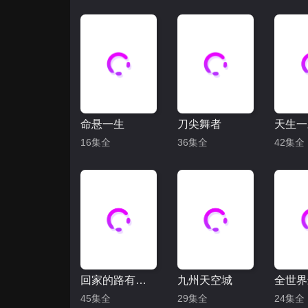
命悬一生
刀尖舞者
天生一
16集全
36集全
42集全
回家的路有多远
九州天空城
45集全
29集全
24集全