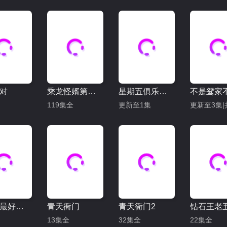
对
乘龙怪婿第二季
星期五俱乐部17：善良赢得人心
119集全
更新至1集
全世界最好的你
青天衙门
青天衙门2
13集全
32集全
22集全