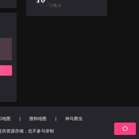
NO
13集全
60地图
|
搜狗地图
|
神马爬虫
提供资源存储，也不参与录制