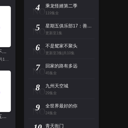
主演：高山南,山崎和佳奈,神谷明,小山力也,林原惠
4
乘龙怪婿第二季
NO
119集全
看看你有多爱我
5
主演：杨谨华,林思廷,詹子萱,狄志杰,李宗霖
星期五俱乐部17：善良赢得人心
NO
更新至1集
惊人的星期六
6
不是鸳家不聚头
NO
主演：李民浩,金泰妍,金东炫,表志勋,李俊
不是鸳家不聚头
更新至3集|共10集
更新至3集|共10集
百变的七仓同学
7
回家的路有多远
NO
主演：早见沙织,冈本信彦
45集全
8
九州天空城
NO
29集全
9
全世界最好的你
NO
24集全
钻石王老五的艰难爱情
10
青天衙门