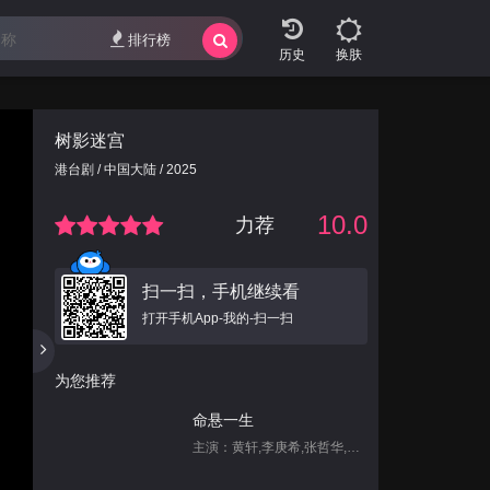
排行榜
换肤
树影迷宫
港台剧 / 中国大陆 / 2025
10.0
力荐
扫一扫，手机继续看
打开手机App-我的-扫一扫
为您推荐
命悬一生
主演：黄轩,李庚希,张哲华,白宇帆,尹昉,姜珮瑶