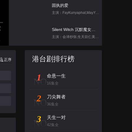
固执的爱
主演：FayKunyaphat,MayYada
Silent Witch 沉默魔女的秘密
主演：会泽纱弥,生天目仁美,诹访部顺一,坂田将吾,中岛良
集
跳进地理书的旅行2025·甘肃篇
港台剧排行榜
正序
主演：不齐男团
1
命悬一生
背后
NO
16集全
主演：张泉灵,郑方一,李晟,倪虹洁,尚雯
2
刀尖舞者
NO
创：战纪
36集全
主演：杰夫·布里吉斯,加内特·赫德兰,奥利维亚·王尔德,布鲁斯·巴克林纳,詹姆斯·弗莱
3
天生一对
NO
42集全
名侦探柯南（日语）