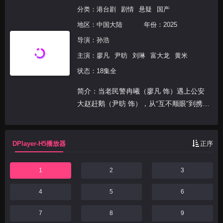
分类：
港台剧
剧情
悬疑
国产
地区：
中国大陆
年份：
2025
导演：
孙浩
主演：
廖凡
尹昉
刘琳
富大龙
黄米
状态：18集全
简介：当老民警冉曦（廖凡 饰）遇上公安
大赵赶鹅（尹昉 饰），从“互不顺眼”到携手
并肩。横跨18年的胡同悬案为何让师徒二人
从联手破案到“反目成仇”？井底下的红色高
跟鞋、抓不住的胡同杀手……小片警碰上大
DPlayer-H5播放器
正序
案子，他...
1
2
3
4
5
6
7
8
9