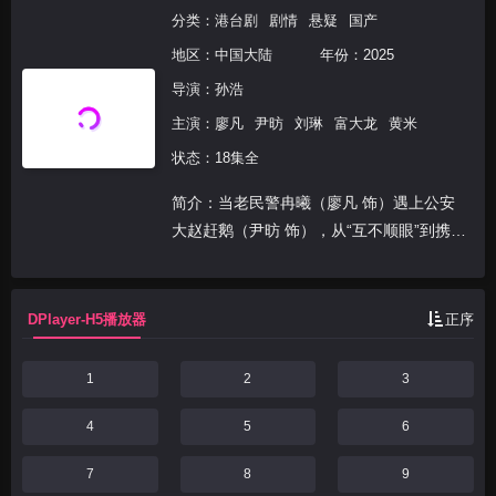
分类：
港台剧
剧情
悬疑
国产
地区：
中国大陆
年份：
2025
导演：
孙浩
主演：
廖凡
尹昉
刘琳
富大龙
黄米
状态：18集全
简介：当老民警冉曦（廖凡 饰）遇上公安
大赵赶鹅（尹昉 饰），从“互不顺眼”到携手
并肩。横跨18年的胡同悬案为何让师徒二人
从联手破案到“反目成仇”？井底下的红色高
跟鞋、抓不住的胡同杀手……小片警碰上大
DPlayer-H5播放器
正序
案子，他...
1
2
3
4
5
6
7
8
9