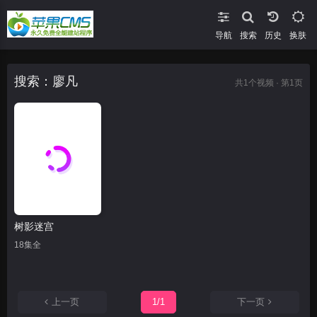
导航
搜索
换肤
搜索：廖凡
共
1
个视频 · 第1页
树影迷宫
18集全
上一页
1/1
下一页