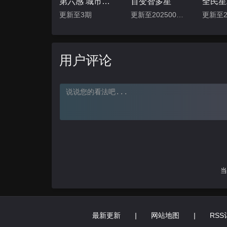
第六感 城市观光2
百变智多星
全民星
更新至3期
更新至202500430期
用户评论
当
最新更新
|
网站地图
|
RSS