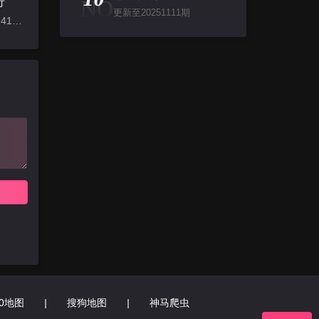
NO
行
更新至20251111期
更新至202241225期
60地图
|
搜狗地图
|
神马爬虫