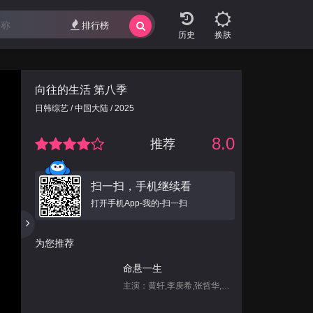
排行榜
换肤
向往的生活 第八季
日韩综艺 / 中国大陆 / 2025
8.0
推荐
扫一扫，手机继续看
打开手机App-我的-扫一扫
为您推荐
命悬一生
主演：黄轩,李庚希,张哲华,白宇帆,尹昉,姜珮瑶