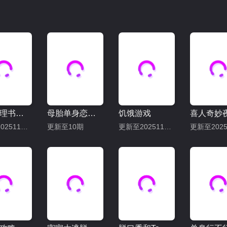
跳进地理书的旅行2025·甘肃篇
母胎单身恋爱大作战
饥饿游戏
喜人奇妙
更新至20251114下
更新至10期
更新至20251102期