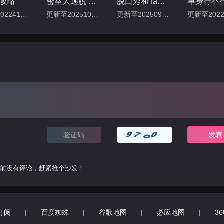
攻略
密室大逃脱 第七季
脱口秀和Ta的朋友们 第二季
单身行不
更新至202241127期
更新至20251001期
更新至20250905下
前没有评论，赶紧抢个沙发！
订阅
|
百度蜘蛛
|
谷歌地图
|
必应地图
|
3