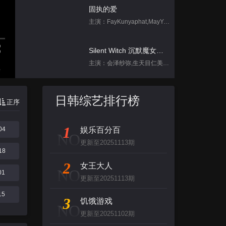
固执的爱
主演：FayKunyaphat,MayYada
Silent Witch 沉默魔女的秘密
主演：会泽纱弥,生天目仁美,诹访部顺一,坂田将吾,中岛良
集
饥饿游戏
日韩综艺排行榜
正序
主演：孙协志,王仁甫,许孟哲
1
04
娱乐百分百
跳进地理书的旅行2025·甘肃篇
NO
更新至20251113期
主演：不齐男团
18
2
女王大人
NO
01
背后
更新至20251113期
主演：张泉灵,郑方一,李晟,倪虹洁,尚雯
15
3
饥饿游戏
NO
更新至20251102期
创：战纪