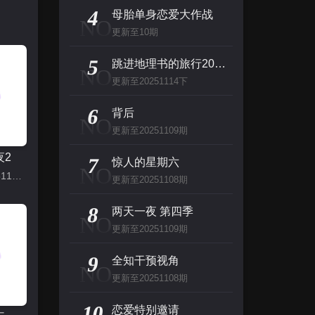
主演：杰夫·布里吉斯,加内特·赫德兰,奥利维亚·王尔德,布鲁斯·巴克林纳,詹姆斯·弗莱
4
母胎单身恋爱大作战
NO
更新至10期
名侦探柯南（日语）
5
主演：高山南,山崎和佳奈,神谷明,小山力也,林原惠
跳进地理书的旅行2025·甘肃篇
NO
更新至20251114下
看看你有多爱我
6
背后
NO
主演：杨谨华,林思廷,詹子萱,狄志杰,李宗霖
更新至20251109期
夜2
惊人的星期六
7
惊人的星期六
NO
更新至20251115上
主演：李民浩,金泰妍,金东炫,表志勋,李俊
更新至20251108期
8
两天一夜 第四季
NO
更新至20251109期
9
全知干预视角
NO
更新至20251108期
10
恋爱特别邀请