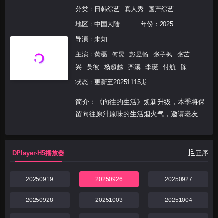
分类：
日韩综艺
真人秀
国产综艺
地区：
中国大陆
年份：
2025
导演：未知
主演：
黄磊
何炅
彭昱畅
张子枫
张艺
兴
吴彼
杨超越
齐溪
李诞
付航
陈
赫
谭松韵
高瀚宇
马嘉祺
丁程鑫
刘耀
状态：更新至20251115期
文
严浩翔
简介：《向往的生活》焕新升级，本季将保
留向往原汁原味的生活烟火气，邀请老友新
朋延续围炉夜话、待客做饭的情感连结，同
时将原来种玉米等农业主线升级为黄磊和何
炅坚持了20年的事情上——戏剧，来到乌镇
DPlayer-H5播放器
正序
回归本心，打造...
20250919
20250926
20250927
20250928
20251003
20251004