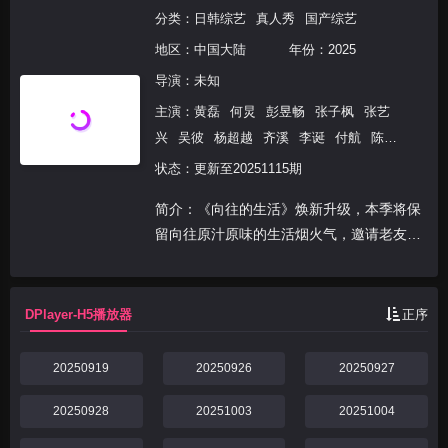
分类：
日韩综艺
真人秀
国产综艺
地区：
中国大陆
年份：
2025
导演：未知
主演：
黄磊
何炅
彭昱畅
张子枫
张艺
兴
吴彼
杨超越
齐溪
李诞
付航
陈
赫
谭松韵
高瀚宇
马嘉祺
丁程鑫
刘耀
状态：更新至20251115期
文
严浩翔
简介：《向往的生活》焕新升级，本季将保
留向往原汁原味的生活烟火气，邀请老友新
朋延续围炉夜话、待客做饭的情感连结，同
时将原来种玉米等农业主线升级为黄磊和何
炅坚持了20年的事情上——戏剧，来到乌镇
DPlayer-H5播放器
正序
回归本心，打造...
20250919
20250926
20250927
20250928
20251003
20251004