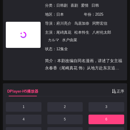
分类：
日韩剧
喜剧
爱情
日韩
地区：
日本
年份：
2025
导演：
府川亮介
鸟居加奈
冈野宏信
主演：
尾碕真花
松本怜生
八村伦太郎
カルマ
水户由菜
状态：12集全
简介：本剧改编自同名漫画，讲述了女主福
永春香（尾崎真花 饰）从地方赴东京追
梦，却难以融入大学生活，在低谷时遇见神
秘美女“神山光”（松本怜生 饰）相助，开启
自我蜕变之路。通过化妆、时尚和人际交
DPlayer-H5播放器
正序
流，春香逐渐建立...
1
2
3
4
5
6