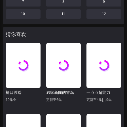
7
8
9
10
11
12
猜你喜欢
枪口彼端
独家新闻的雏鸟
一点点超能力
10集全
更新至6集
更新至4集|共9集