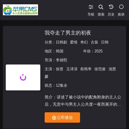
导航
搜索
换肤
我夺走了男主的初夜
分类：
日韩剧
爱情
奇幻
古装
日韩
地区：
韩国
年份：
2025
导演：
李雄熙
主演：
徐贤
玉泽演
权韩率
徐范俊
池慧
媛
状态：12集全
简介：讲述了被小说中的配角附身的主人公
后，无意中与男主人公共度一夜而展开的惊
险浪漫故事。
立即播放