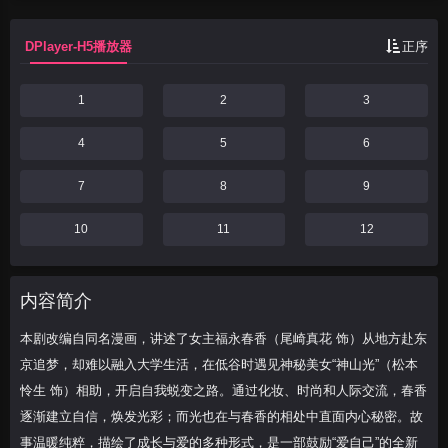
流，春香逐渐建立...
DPlayer-H5播放器
正序
1
2
3
4
5
6
7
8
9
10
11
12
内容简介
本剧改编自同名漫画，讲述了女主福永春香（尾崎真花 饰）从地方赴东
京追梦，却难以融入大学生活，在低谷时遇见神秘美女“神山光”（松本
怜生 饰）相助，开启自我蜕变之路。通过化妆、时尚和人际交流，春香
逐渐建立自信，焕发光彩；而光也在与春香的相处中直面内心秘密。故
事温暖纯粹，描绘了成长与爱的多种形式，是一部鼓励“爱自己”的全新