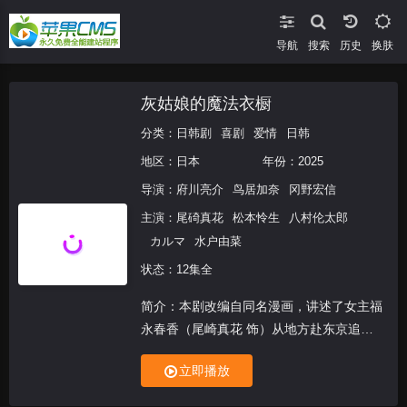
导航
搜索
换肤
灰姑娘的魔法衣橱
分类：
日韩剧
喜剧
爱情
日韩
地区：
日本
年份：
2025
导演：
府川亮介
鸟居加奈
冈野宏信
主演：
尾碕真花
松本怜生
八村伦太郎
カルマ
水户由菜
状态：12集全
简介：本剧改编自同名漫画，讲述了女主福
永春香（尾崎真花 饰）从地方赴东京追
梦，却难以融入大学生活，在低谷时遇见神
立即播放
秘美女“神山光”（松本怜生 饰）相助，开启
自我蜕变之路。通过化妆、时尚和人际交