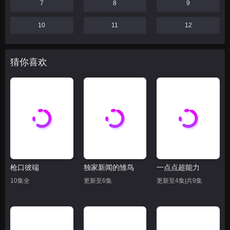
7
8
9
10
11
12
猜你喜欢
枪口彼端
独家新闻的雏鸟
一点点超能力
10集全
更新至6集
更新至4集|共9集