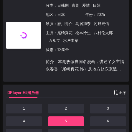
分类：
日韩剧
喜剧
爱情
日韩
地区：
日本
年份：
2025
导演：
府川亮介
鸟居加奈
冈野宏信
主演：
尾碕真花
松本怜生
八村伦太郎
カルマ
水户由菜
状态：12集全
简介：本剧改编自同名漫画，讲述了女主福
永春香（尾崎真花 饰）从地方赴东京追
梦，却难以融入大学生活，在低谷时遇见神
秘美女“神山光”（松本怜生 饰）相助，开启
自我蜕变之路。通过化妆、时尚和人际交
DPlayer-H5播放器
正序
流，春香逐渐建立...
1
2
3
4
5
6