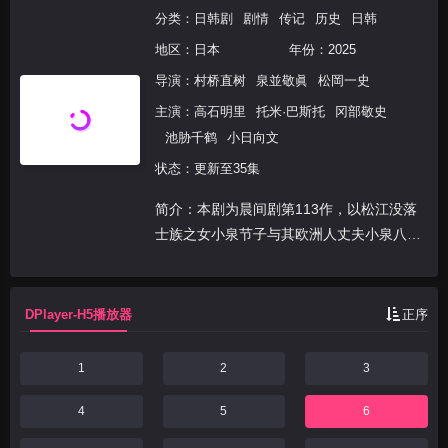
分类：
日韩剧
剧情
传记
历史
日韩
地区：
日本
年份：
2025
导演：
村桥直树
泉並敬眞
松岡一史
主演：
高石明里
托米·巴斯托
冈部敬史
池胁千鹤
小日向文
状态：更新至35集
简介：本剧为晨间剧第113作，以松江没落
士族之女小泉节子与其欧洲人丈夫小泉八云
为原型，讲述了主人公松野时与丈夫两人都
热爱“怪谈”，因此以夫妇两人的名义讲述和
编写，为在明治时代急速西化的日本中被埋
DPlayer-H5播放器
正序
葬的无名之辈...
1
2
3
4
5
6