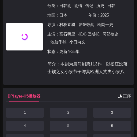
分类：
日韩剧
剧情
传记
历史
日韩
地区：
日本
年份：
2025
导演：
村桥直树
泉並敬眞
松岡一史
主演：
高石明里
托米·巴斯托
冈部敬史
池胁千鹤
小日向文
状态：更新至35集
简介：本剧为晨间剧第113作，以松江没落
士族之女小泉节子与其欧洲人丈夫小泉八云
为原型，讲述了主人公松野时与丈夫两人都
热爱“怪谈”，因此以夫妇两人的名义讲述和
编写，为在明治时代急速西化的日本中被埋
DPlayer-H5播放器
正序
葬的无名之辈...
1
2
3
4
5
6