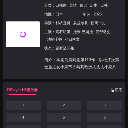
分类：
日韩剧
剧情
传记
历史
日韩
地区：
日本
年份：
2025
导演：
村桥直树
泉並敬眞
松岡一史
主演：
高石明里
托米·巴斯托
冈部敬史
池胁千鹤
小日向文
状态：更新至35集
简介：本剧为晨间剧第113作，以松江没落
士族之女小泉节子与其欧洲人丈夫小泉八云
为原型，讲述了主人公松野时与丈夫两人都
热爱“怪谈”，因此以夫妇两人的名义讲述和
编写，为在明治时代急速西化的日本中被埋
DPlayer-H5播放器
正序
葬的无名之辈...
1
2
3
4
5
6