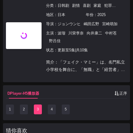
分类：
日韩剧
剧情
喜剧
家庭
犯罪
日韩
地区：
日本
年份：
2025
导演：
ジョンウンヒ
嶋田広野
宮崎萌加
主演：
波瑠
川荣李奈
向井康二
中村苍
野吕佳
状态：更新至5集|共10集
简介：「フェイク・マミー」は、名門私立
小学校を舞台に、「無職」と「経営者」と
いう格差の両端にいる同世代の女性2人
が“ニセママ”の契約を交わすことで、旧態
依然とした“社会の無理ゲー”に挑む姿と、
DPlayer-H5播放器
正序
子どもたちの未...
1
2
3
4
5
猜你喜欢