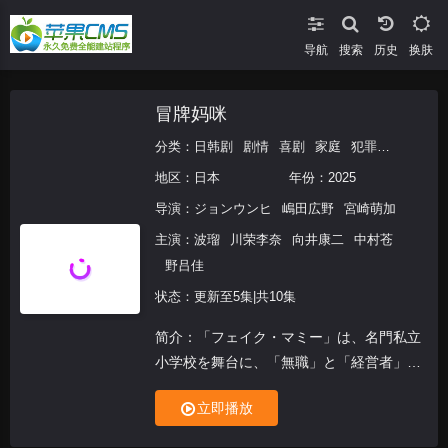
导航
搜索
换肤
冒牌妈咪
分类：
日韩剧
剧情
喜剧
家庭
犯罪
日韩
地区：
日本
年份：
2025
导演：
ジョンウンヒ
嶋田広野
宮崎萌加
主演：
波瑠
川荣李奈
向井康二
中村苍
野吕佳
状态：更新至5集|共10集
简介：「フェイク・マミー」は、名門私立
小学校を舞台に、「無職」と「経営者」と
いう格差の両端にいる同世代の女性2人
立即播放
が“ニセママ”の契約を交わすことで、旧態
依然とした“社会の無理ゲー”に挑む姿と、