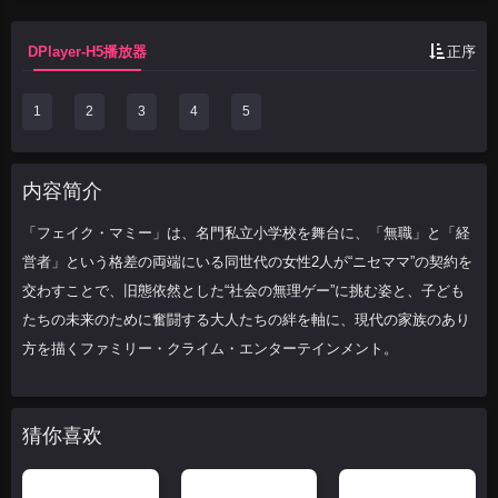
子どもたちの未...
DPlayer-H5播放器
正序
1
2
3
4
5
内容简介
「フェイク・マミー」は、名門私立小学校を舞台に、「無職」と「経
営者」という格差の両端にいる同世代の女性2人が“ニセママ”の契約を
交わすことで、旧態依然とした“社会の無理ゲー”に挑む姿と、子ども
たちの未来のために奮闘する大人たちの絆を軸に、現代の家族のあり
方を描くファミリー・クライム・エンターテインメント。
猜你喜欢