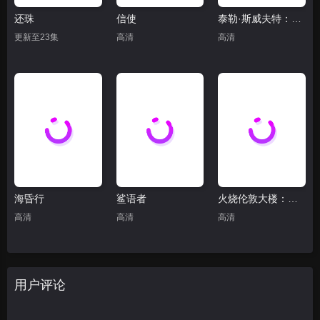
还珠
信使
泰勒·斯威夫特：歌舞女郎的官方发布会(抢先版)
更新至23集
高清
高清
海昏行
鲨语者
火烧伦敦大楼：致命真相
高清
高清
高清
用户评论