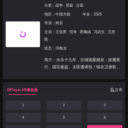
分类：
战争
悬疑
古装
地区：
中国大陆
年份：
2025
导演：
阎安
主演：
王浩男
范奇
郭佩娟
冯武生
王胜
凯
状态：24集全
简介：永乐十九年，京城诡案频发：妖魔夜
行、国宝被盗、太医遭调包！锦衣卫唐歌
（王浩男 饰）查案时发现，线索指向一场
颠覆皇权的惊天阴谋。姐妹双姝暗战、真假
身份倒错、东岳庙终极对决——看锦衣卫如
DPlayer-H5播放器
正序
何破奇案、斩黑手，...
1
2
3
4
5
6