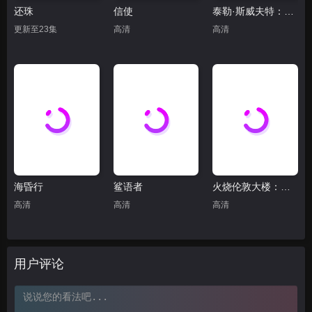
还珠
信使
泰勒·斯威夫特：歌舞女郎的官方发布会(抢先版)
更新至23集
高清
高清
海昏行
鲨语者
火烧伦敦大楼：致命真相
高清
高清
高清
用户评论