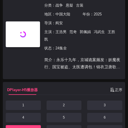
分类：
战争
悬疑
古装
地区：
中国大陆
年份：
2025
导演：
阎安
主演：
王浩男
范奇
郭佩娟
冯武生
王胜
凯
状态：24集全
简介：永乐十九年，京城诡案频发：妖魔夜
行、国宝被盗、太医遭调包！锦衣卫唐歌
（王浩男 饰）查案时发现，线索指向一场
颠覆皇权的惊天阴谋。姐妹双姝暗战、真假
身份倒错、东岳庙终极对决——看锦衣卫如
DPlayer-H5播放器
正序
何破奇案、斩黑手，...
1
2
3
4
5
6